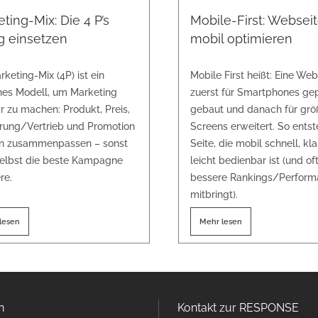
ting-Mix: Die 4 P’s
Mobile-First: Websei
ig einsetzen
mobil optimieren
keting-Mix (4P) ist ein
Mobile First heißt: Eine Web
hes Modell, um Marketing
zuerst für Smartphones ge
r zu machen: Produkt, Preis,
gebaut und danach für grö
erung/Vertrieb und Promotion
Screens erweitert. So entst
n zusammenpassen – sonst
Seite, die mobil schnell, kl
selbst die beste Kampagne
leicht bedienbar ist (und of
re.
bessere Rankings/Perform
mitbringt).
lesen
Mehr lesen
n
Kontakt zur RESPONSE