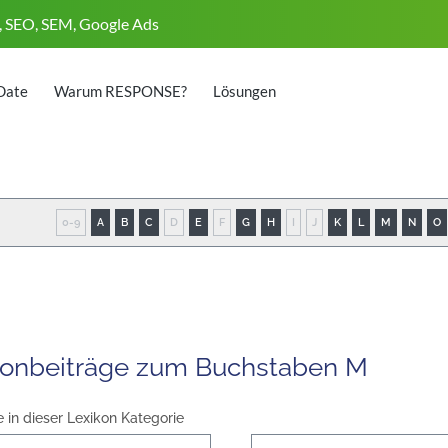
, SEO, SEM, Google Ads
Date
Warum RESPONSE?
Lösungen
0-9
A
B
C
D
E
F
G
H
I
J
K
L
M
N
O
konbeiträge zum Buchstaben M
e in dieser Lexikon Kategorie