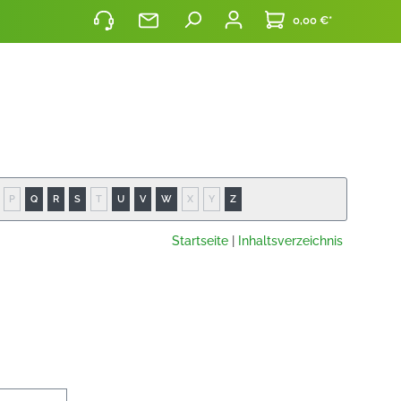
0,00 €*
P
Q
R
S
T
U
V
W
X
Y
Z
Startseite
|
Inhaltsverzeichnis