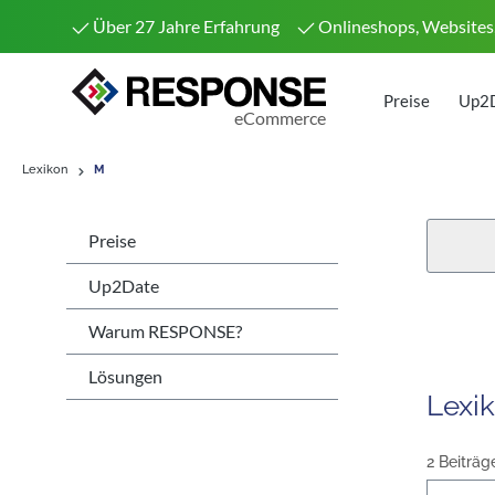
Über 27 Jahre Erfahrung
Onlineshops, Websites
Preise
Up2
eCommerce
Lexikon
M
Preise
Up2Date
Warum RESPONSE?
Lösungen
Lexi
2 Beiträg