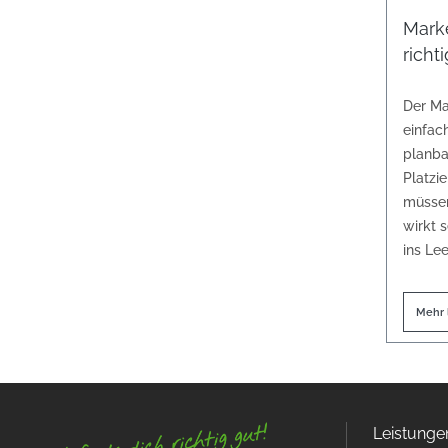
Marke
richt
Der Mar
einfac
planba
Platzi
müsse
wirkt 
ins Lee
Mehr 
Leistunge