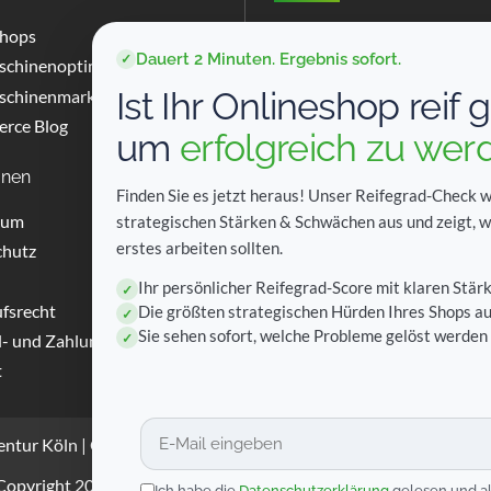
shops
Neusser Landstraße 80
Dauert 2 Minuten. Ergebnis sofort.
50769 Köln
✓
chinenoptimierung (SEO)
Ist Ihr Onlineshop reif 
chinenmarketing (SEM)
Tel: +49 (0)221 9758165-0
rce Blog
E-Mail: response@response
um
erfolgreich zu wer
onen
Social Media
Finden Sie es jetzt heraus! Unser Reifegrad-Check w
sum
strategischen Stärken & Schwächen aus und zeigt, w
erstes arbeiten sollten.
chutz
Ihr persönlicher Reifegrad-Score mit klaren Stä
✓
fsrecht
Die größten strategischen Hürden Ihres Shops au
✓
Sie sehen sofort, welche Probleme gelöst werde
✓
- und Zahlungsarten
t
entur Köln
|
OXID Agentur Köln
|
Google Ads Agentur Köln
|
SEO 
Copyright 2015-2026 RESPONSE GmbH | Alle Rechte vorbehalte
Ich habe die
Datenschutzerklärung
gelesen und ak