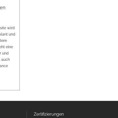
ten
site wird
plant und
ßere
eht eine
ar und
t auch
ance
Zertifizierungen