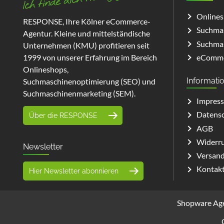
Online
RESPONSE, Ihre Kölner eCommerce-
Suchmas
Agentur. Kleine und mittelständische
Suchmas
Unternehmen (KMU) profitieren seit
eComme
1999 von unserer Erfahrung im Bereich
Onlineshops,
Informati
Suchmaschinenoptimierung (SEO) und
Suchmaschinenmarketing (SEM).
Impres
Datens
Über die RESPONSE
AGB
Widerru
Newsletter
Versand
Kontak
Hier Newsletter abonnieren
Shopware Ag