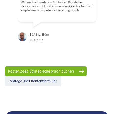
u
Wir sind seit mehr als 10 Jahren Kunde bei
Kann
in
Response GmbH und können die Agentur herzlich
 im
empfehlen. Kompetente Beratung durch
r
freundliche Mitarbeiter und professionelle
Umsetzung der Website - 5 Sterne ohne Wenn
 auf
und Aber.... Für uns hat sich das gute Google-
. Die
Ranking finanziell gelohnt.
t
S&A Ing.-Büro
e
18.07.17
Kostenloses Strategiegespräch buchen
Anfrage über Kontaktformular
Kostenloses Angebot. Keine Verpflichtung.