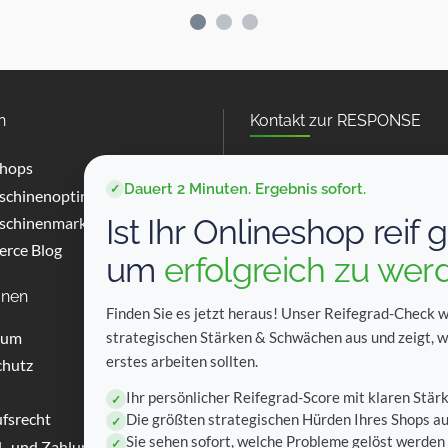
n
Kontakt zur RESPONSE
shops
Neusser Landstraße 80
Dauert 2 Minuten. Ergebnis sofort.
✓
50769 Köln
chinenoptimierung (SEO)
Ist Ihr Onlineshop reif 
chinenmarketing (SEM)
Tel: +49 (0)221 9758165-0
rce Blog
E-Mail: response@response
um
erfolgreich zu wer
onen
Social Media
Finden Sie es jetzt heraus! Unser Reifegrad-Check w
sum
strategischen Stärken & Schwächen aus und zeigt, w
erstes arbeiten sollten.
chutz
Ihr persönlicher Reifegrad-Score mit klaren Stä
✓
fsrecht
Die größten strategischen Hürden Ihres Shops au
✓
Sie sehen sofort, welche Probleme gelöst werde
✓
- und Zahlungsarten