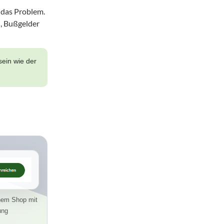
 das Problem.
n, Bußgelder
ein wie der
inem Shop mit
ung