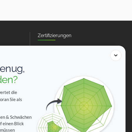
Zertifizierungen
genug,
-gmbh.de
den?
ertet die
oran Sie als
rken & Schwächen
f einen Blick
Zahlungsarten
n müssen