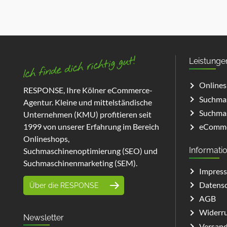
Leistunge
Online
RESPONSE, Ihre Kölner eCommerce-
Suchmas
Agentur. Kleine und mittelständische
Suchmas
Unternehmen (KMU) profitieren seit
eComme
1999 von unserer Erfahrung im Bereich
Onlineshops,
Informati
Suchmaschinenoptimierung (SEO) und
Suchmaschinenmarketing (SEM).
Impres
Datens
Über die RESPONSE
AGB
Widerru
Newsletter
Versand