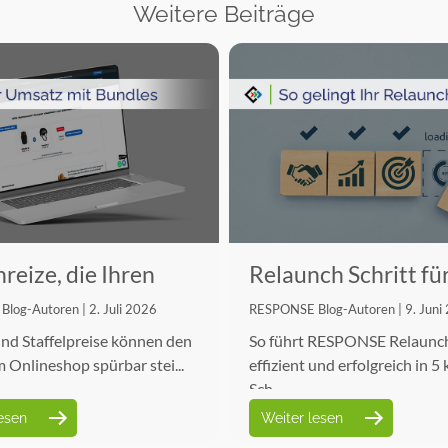
Weitere Beiträge
reize, die Ihren
Relaunch Schritt fü
 wirklich steigern
Schritt
log-Autoren | 2. Juli 2026
RESPONSE Blog-Autoren | 9. Juni
nd Staffelpreise können den
So führt RESPONSE Relaunc
 Onlineshop spürbar stei...
effizient und erfolgreich in 5 
Sch...
esen
Weiter lesen