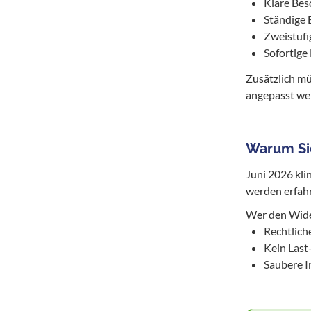
Klare Besc
Ständige 
Zweistufi
Sofortige
Zusätzlich m
angepasst we
Warum Sie
Juni 2026 klin
werden erfah
Wer den Wider
Rechtlich
Kein Last
Saubere I