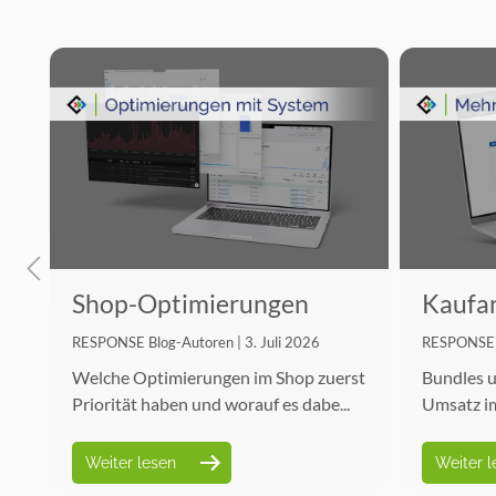
Shop-Optimierungen
Kaufan
richtig priorisieren
Umsatz
RESPONSE Blog-Autoren | 3. Juli 2026
RESPONSE B
Welche Optimierungen im Shop zuerst
Bundles u
.
Priorität haben und worauf es dabe...
Umsatz im
Weiter lesen
Weiter l