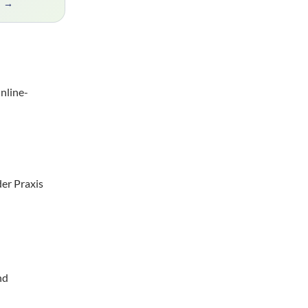
n →
Online-
er Praxis
nd