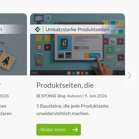
r
Produktseiten, die
G
verkaufen
F
 2026
RESPONSE Blog-Autoren | 9. Juni 2026
RE
hes
5 Bausteine, die jede Produktseite
Di
klaren
unwiderstehlich machen.
Ih
Weiter lesen