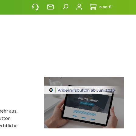
0,00 €*
mehr aus.
utton
echtliche