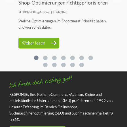
Shop-Optimierungen richtig priorisieren
K
s
RESPONSE Blog-Autoren | 3. Juli 2026
RES
h
Welche Optimierungen im Shop zuerst Priorität haben
Bu
und worauf es dabe...
On
Weiter lesen
RESPONSE, Ihre Kölner eCommerce-Agentur. Kleine und
mittelständische Unternehmen (KMU) profitieren seit 1999 von
unserer Erfahrung im Bereich Onlineshops,
Suchmaschinenoptimierung (SEO) und Suchmaschinenmarketing
(SEM).