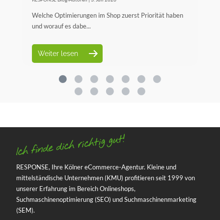
s
Welche Optimierungen im Shop zuerst Priorität haben
Bu
und worauf es dabe...
On
Weiter lesen
RESPONSE, Ihre Kölner eCommerce-Agentur. Kleine und
mittelständische Unternehmen (KMU) profitieren seit 1999 von
unserer Erfahrung im Bereich Onlineshops,
Suchmaschinenoptimierung (SEO) und Suchmaschinenmarketing
(SEM).