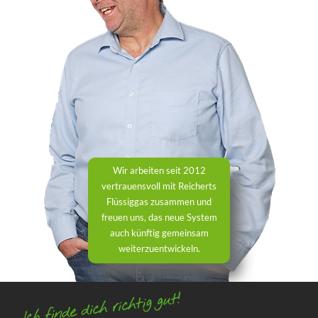
Wir arbeiten seit 2012
vertrauensvoll mit Reicherts
Flüssiggas zusammen und
freuen uns, das neue System
auch künftig gemeinsam
weiterzuentwickeln.