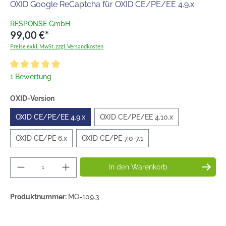
OXID Google ReCaptcha
für OXID CE/PE/EE 4.9.x
RESPONSE GmbH
99,00 €*
Preise exkl. MwSt. zzgl. Versandkosten
1 Bewertung
OXID-Version
OXID CE/PE/EE 4.9.x
OXID CE/PE/EE 4.10.x
OXID CE/PE 6.x
OXID CE/PE 7.0-7.1
In den Warenkorb
Produktnummer:
MO-109.3