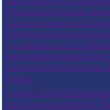
sie in diesem Fall während
Webseite bei Google einge
Daten zusammen mit Goog
Zielgruppenlisten für ger
zu erstellen und zu defini
personenbezogenen Daten
Google Analytics-Daten v
bilden.
Google AdWords Remarketi
LLC (www.google.de). Di