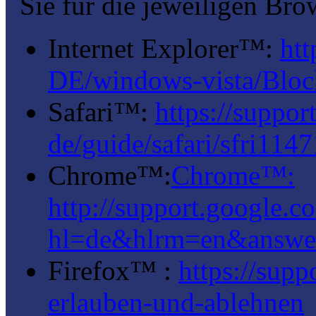
Sie für die jeweiligen Bro
Internet Explorer™:
htt
DE/windows-vista/Bloc
Safari™:
https://suppor
de/guide/safari/sfri114
Chrome™:
Chrome™:
http://support.google.
hl=de&hlrm=en&answe
Firefox™ :
https://supp
erlauben-und-ablehnen