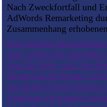
Nach Zweckfortfall und E
AdWords Remarketing durc
Zusammenhang erhobenen 
Eine darüber hinausgehend
statt, sofern Sie gegenüb
dass Ihr Web- und App-Br
ihrem Google-Konto verkn
aus ihrem Google-Konto z
Anzeigen verwendet werde